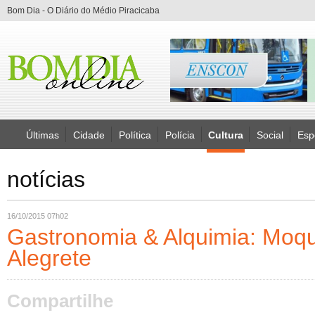
Bom Dia - O Diário do Médio Piracicaba
Últimas
Cidade
Política
Polícia
Cultura
Social
Esp
notícias
16/10/2015 07h02
Gastronomia & Alquimia: Moq
Alegrete
Compartilhe