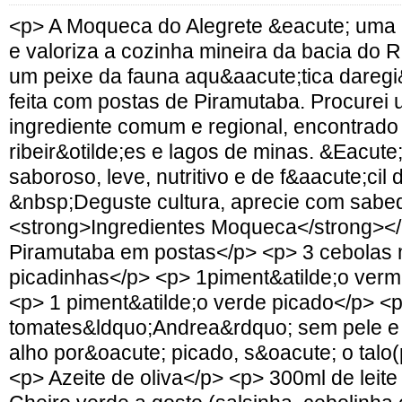
<p> A Moqueca do Alegrete &eacute; uma 
e valoriza a cozinha mineira da bacia do R
um peixe da fauna aqu&aacute;tica daregi&
feita com postas de Piramutaba. Procurei u
ingrediente comum e regional, encontrado 
ribeir&otilde;es e lagos de minas. &Eacute
saboroso, leve, nutritivo e de f&aacute;cil d
&nbsp;Deguste cultura, aprecie com sabed
<strong>Ingredientes Moqueca</strong></
Piramutaba em postas</p> <p> 3 cebolas
picadinhas</p> <p> 1piment&atilde;o verm
<p> 1 piment&atilde;o verde picado</p> <
tomates&ldquo;Andrea&rdquo; sem pele e
alho por&oacute; picado, s&oacute; o talo
<p> Azeite de oliva</p> <p> 300ml de leit