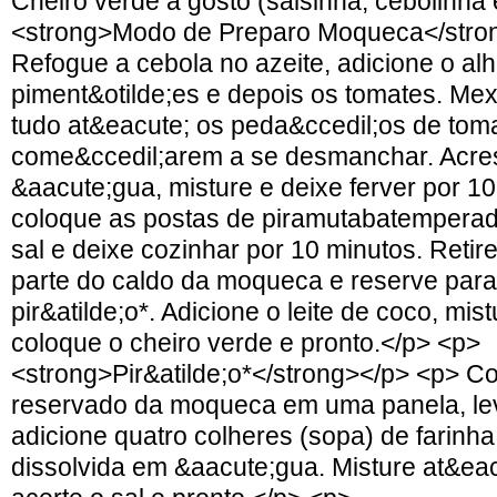
Cheiro verde a gosto (salsinha, cebolinha
<strong>Modo de Preparo Moqueca</stro
Refogue a cebola no azeite, adicione o al
piment&otilde;es e depois os tomates. Me
tudo at&eacute; os peda&ccedil;os de tom
come&ccedil;arem a se desmanchar. Acre
&aacute;gua, misture e deixe ferver por 1
coloque as postas de piramutabatempera
sal e deixe cozinhar por 10 minutos. Ret
parte do caldo da moqueca e reserve para
pir&atilde;o*. Adicione o leite de coco, mist
coloque o cheiro verde e pronto.</p> <p>
<strong>Pir&atilde;o*</strong></p> <p> C
reservado da moqueca em uma panela, lev
adicione quatro colheres (sopa) de farinh
dissolvida em &aacute;gua. Misture at&ea