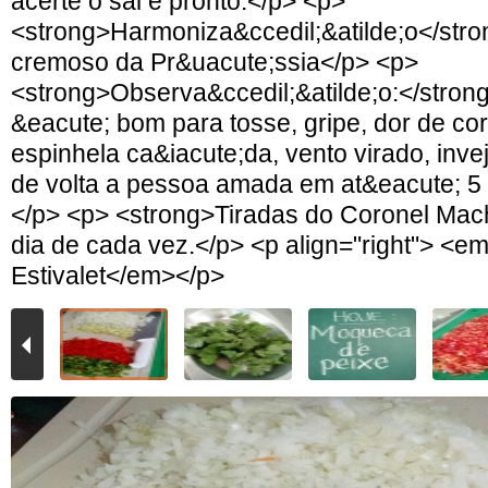
acerte o sal e pronto.</p> <p>
<strong>Harmoniza&ccedil;&atilde;o</str
cremoso da Pr&uacute;ssia</p> <p>
<strong>Observa&ccedil;&atilde;o:</stron
&eacute; bom para tosse, gripe, dor de co
espinhela ca&iacute;da, vento virado, invej
de volta a pessoa amada em at&eacute; 5 
</p> <p> <strong>Tiradas do Coronel Ma
dia de cada vez.</p> <p align="right"> <e
Estivalet</em></p>