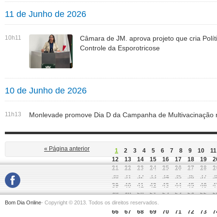
11 de Junho de 2026
10h11
Câmara de JM. aprova projeto que cria Polít
Controle da Esporotricose
10 de Junho de 2026
11h13
Monlevade promove Dia D da Campanha de Multivacinação n
« Página anterior
1
2
3
4
5
6
7
8
9
10
11
12
13
14
15
16
17
18
19
2
21
22
23
24
25
26
27
28
2
30
31
32
33
34
35
36
37
3
39
40
41
42
43
44
45
46
4
48
49
50
51
52
53
54
55
5
Bom Dia Online
- Copyright © 2013. Todos os direitos reservados.
57
58
59
60
61
62
63
64
6
66
67
68
69
70
71
72
73
7