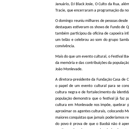
Januário, DJ Black Josie, O Culto da Rua, al
Tracie, que encerraram a programação da no
O domingo reuniu milhares de pessoas desde o 
destaques estiveram os shows de Fundo de Qui
também participou da oficina de capoeira inf
um telão e celebrou ao som do grupo Samb
convivência.
Mais do que um evento cultural, o Festival B
da memória e das contribuições da população
João Monlevade.
A dir
e
tora-presidente da Fundação Casa de Cu
o papel de um evento cultural para se conso
cultura negra e de fortalecimento da identid
população demonstra que o festival já faz pa
cultura em Monlevade nos impõe, quebrar pr
aproximar os agentes culturais, colocando M
maiores conquistas que jamais poderíamos rea
do povo é prova de que o Baobá não é apena