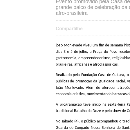
Evento promovido pela Casa de
grande palco de celebração da a
afro-brasileira
Compartilhe
joão Monlevade viveu um fim de semana hist
dias 3 e 5 de julho, a Praça do Povo receb
gastronomia, empreendedorismo, religiosidade
brasileiras, africanas e afrodiaspóricas.
Realizado pela Fundação Casa de Cultura, o
públicas de promoção da igualdade racial, va
João Monlevade. Além de oferecer atrações 
economia criativa, movimentando barracas de 
A programação teve início na sexta-feira
(3
tradicional Batalha da Doze e pelo show de Ce
No sábado
(4)
, o público acompanhou o trad
Guarda de Congado Nossa Senhora de Santan