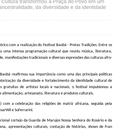
 Cultura transformou a Praça do Povo em um
ncestralidade, da diversidade e da identidade
órico com a realização do Festival Baobá
-
Pretas Tradições. Entre os
eu uma intensa programação cultural que reuniu música, literatura,
, manifestações tradicionais e diversas expressões das culturas afro-
 Baobá reafirmou sua importância como uma das principais políticas
lorização da diversidade e fortalecimento da identidade cultural de
gratuitas de artistas locais e nacionais, o festival impulsionou a
alimentação, artesanato, literatura e produtos culturais.
)
com a celebração das religiões de matriz africana, seguida pela
sarWil e SuFerrarini.
icional cortejo da Guarda de Marujos Nossa Senhora do Rosário e da
a, apresentações culturais, contação de histórias, shows de Fran