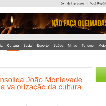
Jornais Impressos
Você Repórt
ia
Cultura
Social
Esporte
Saúde
Minas
Turismo
Meio
onsolida João Monlevade
a valorização da cultura