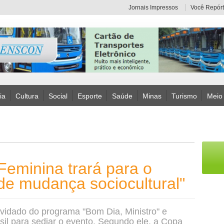
Jornais Impressos
Você Repórt
ia
Cultura
Social
Esporte
Saúde
Minas
Turismo
Meio
eminina trará para o
de mudança sociocultural"
nvidado do programa "Bom Dia, Ministro" e
sil para sediar o evento. Segundo ele, a Copa