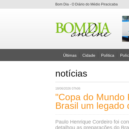
Bom Dia - O Diário do Médio Piracicaba
Últimas
Cidade
Política
Políc
notícias
18/06/2026 07h06
"Copa do Mundo F
Brasil um legado 
Paulo Henrique Cordeiro foi co
detalhou as preparações do Bra