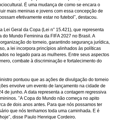
ciocultural. É uma mudança de como se encara o
ncluir mais meninas e jovens com essa concepção de
possam efetivamente estar no futebol", destacou.
 a Lei Geral da Copa (Lei n° 15.421), que representa
a do Mundo Feminina da FIFA 2027 no Brasil. A
 organização do torneio, garantindo segurança jurídica,
so, a lei incorpora princípios alinhados às políticas
cados no legado para as mulheres. Entre seus aspectos
nero, combate à discriminação e fortalecimento do
istro pontuou que as ações de divulgação do torneio
ões envolve um evento de lançamento na cidade de
24 de junho. A data representa a contagem regressiva
femininos. "A Copa do Mundo não começa no apito
 cerca de dois anos antes. Para que nós possamos ter
ssário que nós tenhamos toda uma caminhada. E é
oje", disse Paulo Henrique Cordeiro.