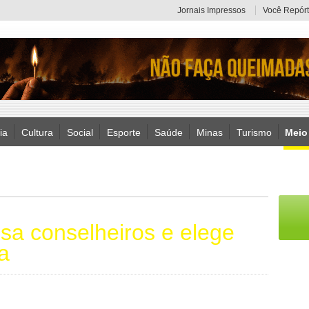
Jornais Impressos
Você Repórt
ia
Cultura
Social
Esporte
Saúde
Minas
Turismo
Meio
a conselheiros e elege
a