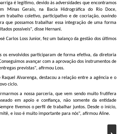
barriga é legítimo, devido às adversidades que encontramos
 em Minas Gerais, na Bacia Hidrográfica do Rio Doce,
m trabalho coletivo, participativo e de cocriação, ouvindo
ara que possamos trabalhar essa integração de uma forma
tados possíveis", disse Hernani.
é Carlos Loss Junior, fez um balanço da gestão dos últimos
 os envolvidos participaram de forma efetiva, da diretoria
 Conseguimos avançar com a aprovação dos instrumentos de
ntregas previstas", afirmou Loss.
e Raquel Alvarenga, destacou a relação entre a agência e o
ovo ciclo.
rmarmos a nossa parceria, que vem sendo muito frutífera
baseado em apoio e confiança, não somente da entidade
mpre tivemos o perfil de trabalhar juntos. Desde o início,
itê, e isso é muito importante para nós", afirmou Aline.