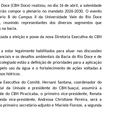
Doce (CBH Doce) realizou, no dia 16 de abril, a solenidade
 irão compor o plenário no mandato 2026-2030. O evento
ório B do Campus II da Universidade Vale do Rio Doce
, reunindo representantes dos diversos segmentos que
s na bacia.
zada a eleição e posse da nova Diretoria Executiva do CBH
a estar legalmente habilitados para atuar nas discussões
anciais e os desafios ambientais da Bacia do Rio Doce e de
 colegiado estão a definição de prioridades para a aplicação
 pelo uso da água e o fortalecimento de ações voltadas à
os hídricos.
ria Executiva do Comitê. Hernani Santana, coordenador do
tal da Univale e presidente do CBH-Suaçuí, assumirá a
nte do CBH Piracicaba, o primeiro vice-presidente, Renata
da vice-presidente, Andressa Christiane Pereira, será a
 o primeiro secretário-adjunto e Mariele Fioreze, a segunda