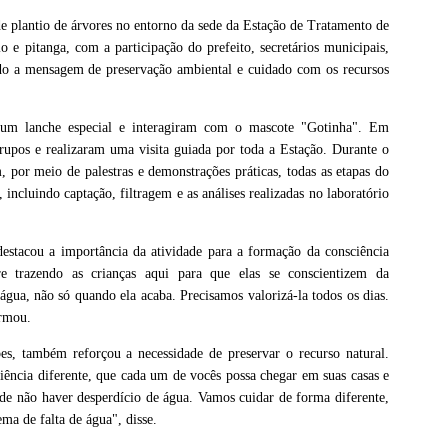
e plantio de árvores no entorno da sede da Estação de Tratamento de
e pitanga, com a participação do prefeito, secretários municipais,
ando a mensagem de preservação ambiental e cuidado com os recursos
e um lanche especial e interagiram com o mascote "Gotinha". Em
rupos e realizaram uma visita guiada por toda a Estação. Durante o
 por meio de palestras e demonstrações práticas, todas as etapas do
incluindo captação, filtragem e as análises realizadas no laboratório
destacou a importância da atividade para a formação da consciência
e trazendo as crianças aqui para que elas se conscientizem da
gua, não só quando ela acaba. Precisamos valorizá-la todos os dias.
irmou.
es, também reforçou a necessidade de preservar o recurso natural.
ência diferente, que cada um de vocês possa chegar em suas casas e
a de não haver desperdício de água. Vamos cuidar de forma diferente,
ma de falta de água", disse.