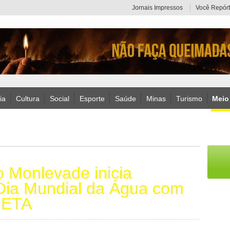
Jornais Impressos
Você Repórt
ia
Cultura
Social
Esporte
Saúde
Minas
Turismo
Meio
o Monlevade inicia
Dia Mundial da Água com
à ETA