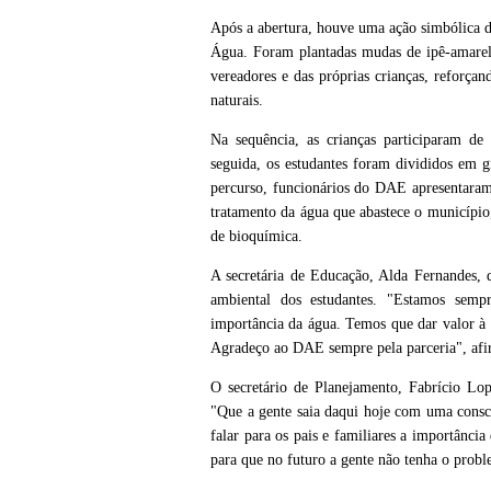
Após a abertura, houve uma ação simbólica d
Água. Foram plantadas mudas de ipê-amarelo 
vereadores e das próprias crianças, reforç
naturais.
Na sequência, as crianças participaram d
seguida, os estudantes foram divididos em g
percurso, funcionários do DAE apresentaram,
tratamento da água que abastece o município, 
de bioquímica.
A secretária de Educação, Alda Fernandes, 
ambiental dos estudantes. "Estamos sempr
importância da água. Temos que dar valor à á
Agradeço ao DAE sempre pela parceria", af
O secretário de Planejamento, Fabrício Lop
"Que a gente saia daqui hoje com uma consci
falar para os pais e familiares a importânci
para que no futuro a gente não tenha o proble