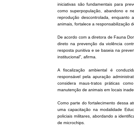
iniciativas são fundamentais para pre
como superpopulação, abandono e negli
reprodução descontrolada, enquanto a
animais, fortalece a responsabilização d
De acordo com a diretora de Fauna Dom
direto na prevenção da violência con
resposta punitiva e se baseia na preve
institucional", afirma.
A fiscalização ambiental é conduzid
responsável pela apuração administra
considera maus-tratos práticas com
manutenção de animais em locais inad
Como parte do fortalecimento dessa a
uma capacitação na modalidade Educa
policiais militares, abordando a identi
de microchips.