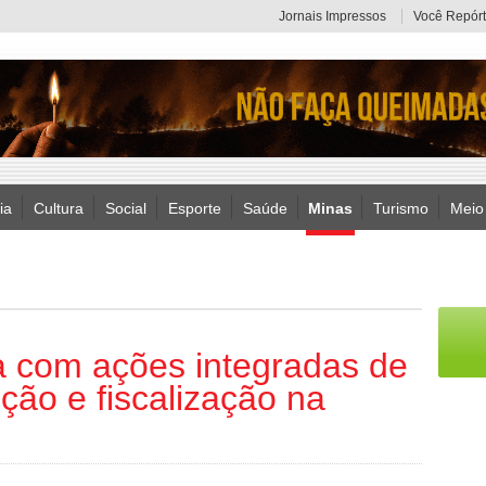
Jornais Impressos
Você Repórt
ia
Cultura
Social
Esporte
Saúde
Minas
Turismo
Meio
a com ações integradas de
ão e fiscalização na