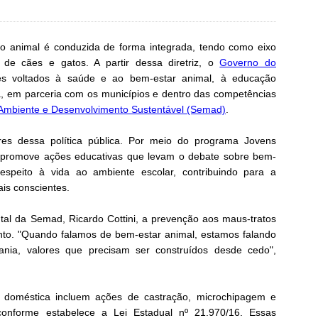
ão animal é conduzida de forma integrada, tendo como eixo
 de cães e gatos. A partir dessa diretriz, o
Governo do
s voltados à saúde e ao bem-estar animal, à educação
iva, em parceria com os municípios e dentro das competências
 Ambiente e Desenvolvimento Sustentável (Semad)
.
es dessa política pública. Por meio do programa Jovens
o promove ações educativas que levam o debate sobre bem-
espeito à vida ao ambiente escolar, contribuindo para a
is conscientes.
al da Semad, Ricardo Cottini, a prevenção aos maus-tratos
o. "Quando falamos de bem-estar animal, estamos falando
ania, valores que precisam ser construídos desde cedo",
na doméstica incluem ações de castração, microchipagem e
conforme estabelece a Lei Estadual nº 21.970/16. Essas