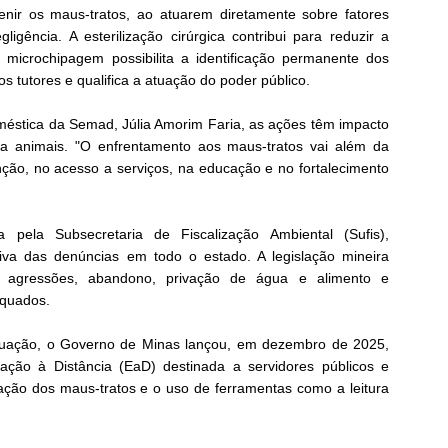
venir os maus-tratos, ao atuarem diretamente sobre fatores
gência. A esterilização cirúrgica contribui para reduzir a
 microchipagem possibilita a identificação permanente dos
os tutores e qualifica a atuação do poder público.
éstica da Semad, Júlia Amorim Faria, as ações têm impacto
tra animais. "O enfrentamento aos maus-tratos vai além da
nção, no acesso a serviços, na educação e no fortalecimento
a pela Subsecretaria de Fiscalização Ambiental (Sufis),
tiva das denúncias em todo o estado. A legislação mineira
o agressões, abandono, privação de água e alimento e
equados.
tuação, o Governo de Minas lançou, em dezembro de 2025,
ção à Distância (EaD) destinada a servidores públicos e
ficação dos maus-tratos e o uso de ferramentas como a leitura