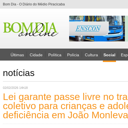
Bom Dia - O Diário do Médio Piracicaba
Últimas
Cidade
Política
Polícia
Cultura
Social
Esp
notícias
02/02/2026 14h18
Lei garante passe livre no tr
coletivo para crianças e ado
deficiência em João Monlev