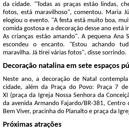
da cidade.
"
Todas as praças estão lindas, ch
fotos, está maravilhoso
", comentou.
Maria Jú
elogiou o evento.
"
A festa está muito boa, mu
comida gostosa e a decoração desse ano está im
As crianças estão amando
"
.
A pequena
Ana S
escondeu o encanto.
"
Estou achando tud
maravilha. Já tirei várias fotos
", disse sorrindo.
Decoração natalina em sete espaços pú
Neste ano, a decoração de Natal contempl
cidade
, além da Praça do Povo:
Praça 7 de
XI
(praça da Igreja Nossa Senhora da Conceiçã
da
avenida
Armando Fajardo
/BR-381,
Centro 
Bem Viver
, p
racinha do Planalto
e p
raça da Igre
Próximas atrações