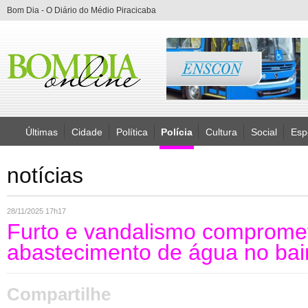
Bom Dia - O Diário do Médio Piracicaba
Últimas
Cidade
Política
Polícia
Cultura
Social
Esp
notícias
28/11/2025 17h17
Furto e vandalismo comprom
abastecimento de água no bair
Compartilhe