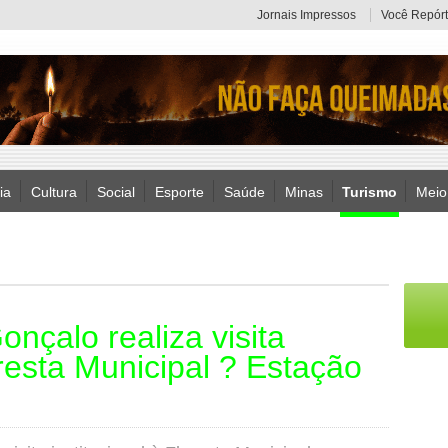
Jornais Impressos
Você Repórt
ia
Cultura
Social
Esporte
Saúde
Minas
Turismo
Meio
çalo realiza visita
oresta Municipal ? Estação