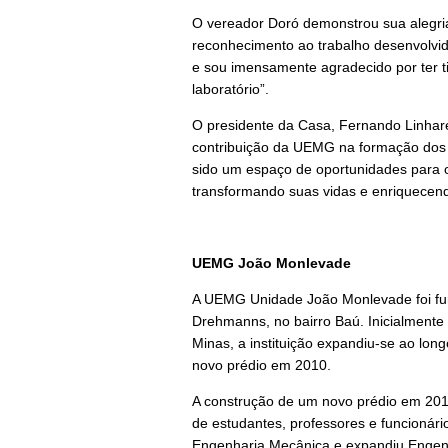
O vereador Doró demonstrou sua alegr
reconhecimento ao trabalho desenvolvi
e sou imensamente agradecido por ter t
laboratório”.
O presidente da Casa, Fernando Linhares
contribuição da UEMG na formação dos j
sido um espaço de oportunidades para o
transformando suas vidas e enriquece
UEMG João Monlevade
A UEMG Unidade João Monlevade foi fun
Drehmanns, no bairro Baú. Inicialmente
Minas, a instituição expandiu-se ao lon
novo prédio em 2010.
A construção de um novo prédio em 2010
de estudantes, professores e funcionário
Engenharia Mecânica e expandiu Engenh