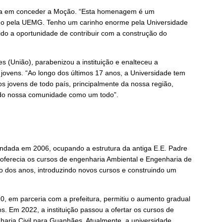
ia em conceder a Moção. “Esta homenagem é um
do pela UEMG. Tenho um carinho enorme pela Universidade
ido a oportunidade de contribuir com a construção do
 (União), parabenizou a instituição e enalteceu a
ovens. “Ao longo dos últimos 17 anos, a Universidade tem
s jovens de todo país, principalmente da nossa região,
ndo nossa comunidade como um todo”.
dada em 2006, ocupando a estrutura da antiga E.E. Padre
 oferecia os cursos de engenharia Ambiental e Engenharia de
go dos anos, introduzindo novos cursos e construindo um
, em parceria com a prefeitura, permitiu o aumento gradual
s. Em 2022, a instituição passou a ofertar os cursos de
aria Civil para Guanhães. Atualmente, a universidade