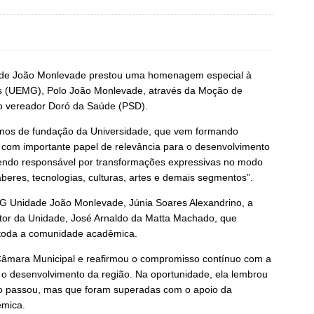
l de João Monlevade prestou uma homenagem especial à
is (UEMG), Polo João Monlevade, através da Moção de
o vereador Doró da Saúde (PSD).
anos de fundação da Universidade, que vem formando
o com importante papel de relevância para o desenvolvimento
, sendo responsável por transformações expressivas no modo
aberes, tecnologias, culturas, artes e demais segmentos”.
MG Unidade João Monlevade, Júnia Soares Alexandrino, a
retor da Unidade, José Arnaldo da Matta Machado, que
oda a comunidade acadêmica.
âmara Municipal e reafirmou o compromisso contínuo com a
e o desenvolvimento da região. Na oportunidade, ela lembrou
ção passou, mas que foram superadas com o apoio da
êmica.