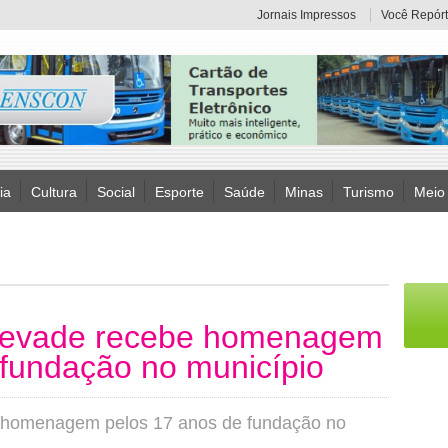
Jornais Impressos
Você Repórt
ia
Cultura
Social
Esporte
Saúde
Minas
Turismo
Meio
evade recebe homenagem
 fundação no município
homenagem pelos 17 anos de fundação no