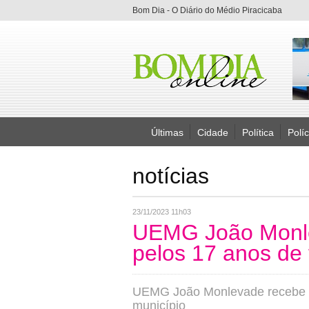
Bom Dia - O Diário do Médio Piracicaba
Últimas
Cidade
Política
Políc
notícias
23/11/2023 11h03
UEMG João Monl
pelos 17 anos de
UEMG João Monlevade recebe 
município