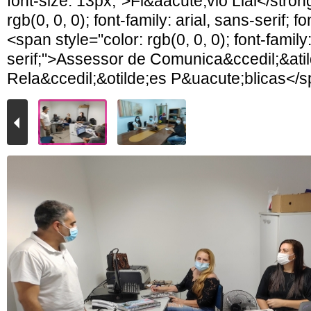
font-size: 13px;">Fl&aacute;vio Lial</stron
rgb(0, 0, 0); font-family: arial, sans-serif; f
<span style="color: rgb(0, 0, 0); font-family:
serif;">Assessor de Comunica&ccedil;&atil
Rela&ccedil;&otilde;es P&uacute;blicas</