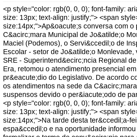
<p style="color: rgb(0, 0, 0); font-family: ari
size: 13px; text-align: justify;"> <span style
size:14px;">Ap&oacute;s conversa com o 
C&acirc;mara Municipal de Jo&atilde;o M
Maciel (Podemos), o Servi&ccedil;o de Ins
Escolar - setor de Jo&atilde;o Monlevade,
SRE - Superintend&ecirc;ncia Regional d
Era, retomou o atendimento presencial em
pr&eacute;dio do Legislativo. De acordo 
os atendimentos na sede da C&acirc;mar
suspensos devido o per&iacute;odo de p
<p style="color: rgb(0, 0, 0); font-family: ari
size: 13px; text-align: justify;"> <span style
size:14px;">Na tarde desta ter&ccedil;a-fei
espa&ccedil;o e na oportunidade informou