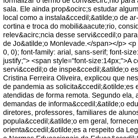
formalizar o termo de conv&ecirc;nio para 
sala. Ele ainda prop&ocirc;s estudar algu
local como a instala&ccedil;&atilde;o de a
cortina e troca do mobili&aacute;rio, cons
relev&acirc;ncia desse servi&ccedil;o par
de Jo&atilde;o Monlevade.</span></p> <p s
0, 0); font-family: arial, sans-serif; font-size
justify;"> <span style="font-size:14px;">A
servi&ccedil;o de inspe&ccedil;&atilde;o e
Cristina Ferreira Oliveira, explicou que ne
de pandemia as solicita&ccedil;&otilde;e
atendidas de forma remota. Segundo ela, 
demandas de informa&ccedil;&atilde;o edu
diretores, professores, familiares de aluno
popula&ccedil;&atilde;o em geral, fornece
orienta&ccedil;&otilde;es a respeito da Leg