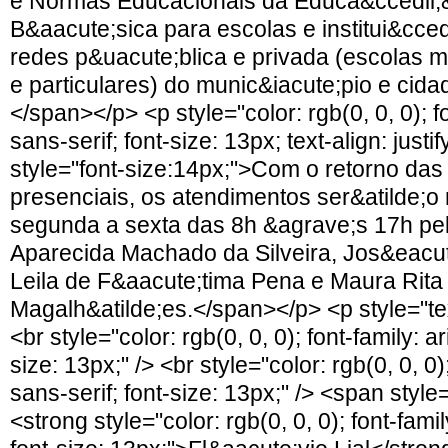
e Normas Educacionais da Educa&ccedil;&
B&aacute;sica para escolas e institui&cced
redes p&uacute;blica e privada (escolas m
e particulares) do munic&iacute;pio e cidad
</span></p> <p style="color: rgb(0, 0, 0); fo
sans-serif; font-size: 13px; text-align: justi
style="font-size:14px;">Com o retorno das
presenciais, os atendimentos ser&atilde;o
segunda a sexta das 8h &agrave;s 17h pelo
Aparecida Machado da Silveira, Jos&eacu
Leila de F&aacute;tima Pena e Maura Rit
Magalh&atilde;es.</span></p> <p style="text
<br style="color: rgb(0, 0, 0); font-family: ar
size: 13px;" /> <br style="color: rgb(0, 0, 0);
sans-serif; font-size: 13px;" /> <span style
<strong style="color: rgb(0, 0, 0); font-family