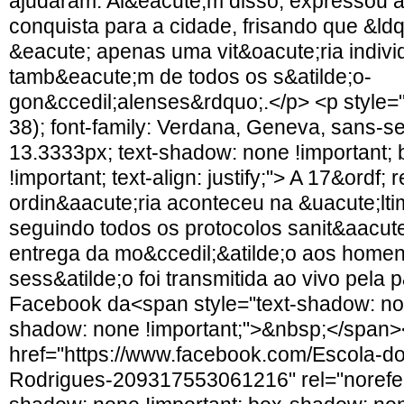
ajudaram. Al&eacute;m disso, expressou a 
conquista para a cidade, frisando que &ldq
&eacute; apenas uma vit&oacute;ria indivi
tamb&eacute;m de todos os s&atilde;o-
gon&ccedil;alenses&rdquo;.</p> <p style="c
38); font-family: Verdana, Geneva, sans-seri
13.3333px; text-shadow: none !important;
!important; text-align: justify;"> A 17&ordf; 
ordin&aacute;ria aconteceu na &uacute;ltim
seguindo todos os protocolos sanit&aacute;
entrega da mo&ccedil;&atilde;o aos home
sess&atilde;o foi transmitida ao vivo pela
Facebook da<span style="text-shadow: non
shadow: none !important;">&nbsp;</span
href="https://www.facebook.com/Escola-do-
Rodrigues-209317553061216" rel="noreferr