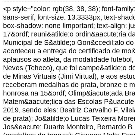
<p style="color: rgb(38, 38, 38); font-fami
sans-serif; font-size: 13.3333px; text-shad
box-shadow: none !important; text-align: ju
17&ordf; reuni&atilde;o ordin&aacute;ria 
Municipal de S&atilde;o Gon&ccedil;alo do
aconteceu a entrega do certificado de mo&
aplausos ao atleta, da modalidade futebol,
Neves (Tcheco), que foi campe&atilde;o do
de Minas Virtuais (Jimi Virtual), e aos est
receberam medalhas de prata, bronze e me
honrosa na 15&ordf; Olimp&iacute;ada Bras
Matem&aacute;tica das Escolas P&uacute
2019, sendo eles: Beatriz Carvalho F. Vile
de prata); Jo&atilde;o Lucas Teixeira More
Jos&eacute; Duarte Monteiro, Bernardo B