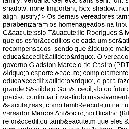
family: Verdana, Geneva, sans-serif; font-s
shadow: none !important; box-shadow: none
align: justify;"> Os demais vereadores ta
parabenizaram os homenageados na tribu
C&aacute;ssio T&uacute;lio Rodrigues Sil
que os esfor&ccedil;os de cada um ser&ati
recompensados, sendo que &ldquo;o maio
educa&ccedil;&atilde;o&rdquo;. O vereador
governo Gladston Marcelo de Castro (PDT
&ldquo;o esporte &eacute; completamente
educa&ccedil;&atilde;o&rdquo;, e para fa
grande S&atilde;o Gon&ccedil;alo do futur
preciso continuar investindo massivamen
&aacute;reas, como tamb&eacute;m na cult
vereador Marcos Ant&ocirc;nio Bicalho (K
refor&ccedil;ou tamb&eacute;m que eles &l