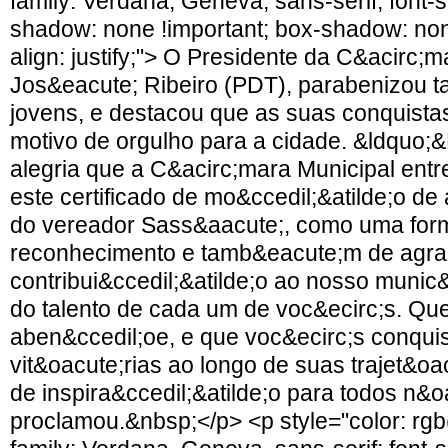
family: Verdana, Geneva, sans-serif; font-s
shadow: none !important; box-shadow: none
align: justify;"> O Presidente da C&acirc;
Jos&eacute; Ribeiro (PDT), parabenizou 
jovens, e destacou que as suas conquista
motivo de orgulho para a cidade. &ldquo;
alegria que a C&acirc;mara Municipal entr
este certificado de mo&ccedil;&atilde;o de
do vereador Sass&aacute;, como uma for
reconhecimento e tamb&eacute;m de agra
contribui&ccedil;&atilde;o ao nosso munic
do talento de cada um de voc&ecirc;s. Qu
aben&ccedil;oe, e que voc&ecirc;s conqui
vit&oacute;rias ao longo de suas trajet&oa
de inspira&ccedil;&atilde;o para todos n&
proclamou.&nbsp;</p> <p style="color: rgb(