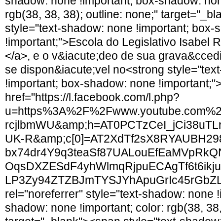
shadow: none !important; box-shadow: none
rgb(38, 38, 38); outline: none;" target="_b
style="text-shadow: none !important; box
!important;">Escola do Legislativo Isabel 
</a>, e o v&iacute;deo de sua grava&ccedil
se dispon&iacute;vel no<strong style="te
!important; box-shadow: none !important;"
href="https://l.facebook.com/l.php?
u=https%3A%2F%2Fwww.youtube.com%
rcjlbmWU&amp;h=AT0PCTzCeI_jCi38u
UK-R&amp;c[0]=AT2XdTf2sX8RYAUBH29
bx74dr4Y9q3teaSf87UALouEfEaMVpRkQN
OqsDXZESdF4yhWlmqRjpuECAgTf6t6ikju
LP3Zy94ZTZBJmTYSJYhApuGrIc45rG
rel="noreferrer" style="text-shadow: none !
shadow: none !important; color: rgb(38, 38,