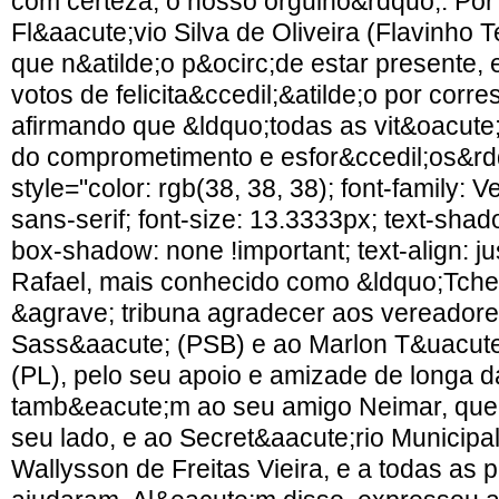
com certeza, o nosso orgulho&rdquo;. Por
Fl&aacute;vio Silva de Oliveira (Flavinho 
que n&atilde;o p&ocirc;de estar presente,
votos de felicita&ccedil;&atilde;o por corr
afirmando que &ldquo;todas as vit&oacute;r
do comprometimento e esfor&ccedil;os&rd
style="color: rgb(38, 38, 38); font-family:
sans-serif; font-size: 13.3333px; text-shad
box-shadow: none !important; text-align: jus
Rafael, mais conhecido como &ldquo;Tchec
&agrave; tribuna agradecer aos vereadore
Sass&aacute; (PSB) e ao Marlon T&uacute
(PL), pelo seu apoio e amizade de longa 
tamb&eacute;m ao seu amigo Neimar, que
seu lado, e ao Secret&aacute;rio Municipa
Wallysson de Freitas Vieira, e a todas as 