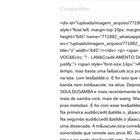
Compartilhe
<div id="/uploads/imagem_arquivo/771
style="float:left; margin-top:10px; margi
height="645" name="771882_whatsappi
src="/uploads/imagem_arquivo/771882_w
title="z" width="645" /></div> <p> <span 
VOC&Ecirc; ? - LAN&Ccedil;AMENTO DA 
justify;"> <span style="font-size:14px;
tempo, mas basta uma fa&iacute;sca pra 
na lata: com tes&atilde;o. E foi isso q
banda nem est&aacute; na ativa. Depois
SOULDUSAMBA e mais recentemente lan
mais de samba rock, mais de swing. Mas
pras melodias. E foi com esse tes&atilde
Na primeira audi&ccedil;&atilde;o, j&aacu
Na segunda audi&ccedil;&atilde;o j&aacu
uma dissecada. A m&uacute;sica come&c
sonoridade que remete aos anos 80. Som
letra e na parte dan&ccedil;ante. Senti 