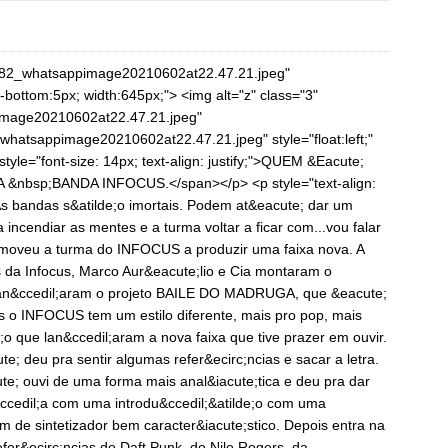
882_whatsappimage20210602at22.47.21.jpeg"
n-bottom:5px; width:645px;"> <img alt="z" class="3"
mage20210602at22.47.21.jpeg"
hatsappimage20210602at22.47.21.jpeg" style="float:left;"
style="font-size: 14px; text-align: justify;">QUEM &Eacute;
&nbsp;BANDA INFOCUS.</span></p> <p style="text-align:
">As bandas s&atilde;o imortais. Podem at&eacute; dar um
incendiar as mentes e a turma voltar a ficar com...vou falar
ue moveu a turma do INFOCUS a produzir uma faixa nova. A
 da Infocus, Marco Aur&eacute;lio e Cia montaram o
&ccedil;aram o projeto BAILE DO MADRUGA, que &eacute;
 o INFOCUS tem um estilo diferente, mais pro pop, mais
;o que lan&ccedil;aram a nova faixa que tive prazer em ouvir.
te; deu pra sentir algumas refer&ecirc;ncias e sacar a letra.
te; ouvi de uma forma mais anal&iacute;tica e deu pra dar
cedil;a com uma introdu&ccedil;&atilde;o com uma
 de sintetizador bem caracter&iacute;stico. Depois entra na
refer&ecirc;ncias do Daft Punk, do Nile Rogers, da