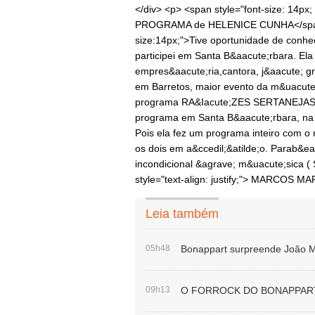
</div> <p> <span style="font-size: 14px
PROGRAMA de HELENICE CUNHA</span></p>
size:14px;">Tive oportunidade de conh
participei em Santa B&aacute;rbara. Ela 
empres&aacute;ria,cantora, j&aacute; g
em Barretos, maior evento da m&uacute;
programa RA&Iacute;ZES SERTANEJAS. 
programa em Santa B&aacute;rbara, na
Pois ela fez um programa inteiro com o
os dois em a&ccedil;&atilde;o. Parab&ea
incondicional &agrave; m&uacute;sic
style="text-align: justify;"> MARCOS M
Leia também
05h48
Bonappart surpreende João M
09h13
O FORROCK DO BONAPPAR