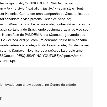
; text-align: justify;">INDIO DO FORR&Oacute; no
 <p style="text-align: justify;"> <span style="font-
ecer Helenice Cunha em uma campanha pol&iacute;tica que
foi candidata a vice prefeita. Helenice &eacute;
ravou v&aacute;rios discos, &eacute; conhecid&iacute;ssima
sica sertaneja do Brasil, onde costuma gravar ao vivo seu
Nessa fase de PANDEMIA, ela t&aacute; gravando seu
 TV CARA&Ccedil;A, com um cen&aacute;rio bem bacana.
 monlevadense &Iacute;ndio do Forr&oacute;. Gostei de ver
cute;ns &agrave; Helenice pela ra&ccedil;a e pelo amor
a ( S&Oacute; PESQUISAR NO YOUTUBE)</span></p> <p
ARTINO</p>
onlevade com show especial no Centro da cidade
T