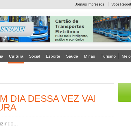
Jornais Impressos
Você Repórt
ia
Cultura
Social
Esporte
Saúde
Minas
Turismo
Meio
 DIA DESSA VEZ VAI
URA
zindo...