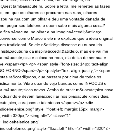
 Quest tamb&eacute;m. Sobre a letra, me remeteu as fases
is, em que os olhares se procuram nas ruas, olhares
ruzou na rua com um olhar e deu uma vontade danada de
me, pegar seu telefone e quem sabe mais alguma coisa?
o fica s&oacute; no olhar e na imagina&ccedil;&atilde;o,
 conversei com o Marco e ele me explicou que a ideia original
m tradicional. Se ele n&atilde;o dissesse eu nunca iria
 hist&oacute;ria da inspira&ccedil;&atilde;o, mas ele vai me
 m&uacute;sica e coloca na roda, ela deixa de ser sua e
e.</span></p> <p> <span style="font-size: 14px; text-align:
FORNO</span></p> <p style="text-align: justify;"> <span
tistas ra&ccedil;udos, que passam por cima de todos os
rtisticamente. Vibro quando vejo bandas como INFOCUS e
r m&uacute;sicas novas. Acabo de ouvir m&uacute;sica nova
oduzindo e devem lan&ccedil;ar nos pr&oacute;ximos dias.
ute;sica, corajosos e talentosos.</span></p> <div
oehelenice.png" style="float:left; margin:15px; margin-
; width:320px;"> <img alt="z" class="1"
indioehelenice.png"
oehelenice.png" style="float:left;" title="z" width="320" />