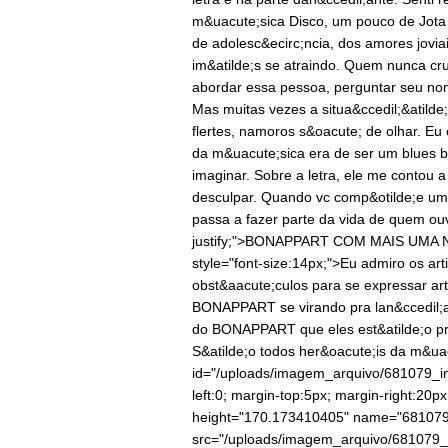
m&uacute;sica Disco, um pouco de Jota
de adolesc&ecirc;ncia, dos amores jovia
im&atilde;s se atraindo. Quem nunca c
abordar essa pessoa, perguntar seu no
Mas muitas vezes a situa&ccedil;&atilde;
flertes, namoros s&oacute; de olhar. Eu
da m&uacute;sica era de ser um blues be
imaginar. Sobre a letra, ele me contou a
desculpar. Quando vc comp&otilde;e uma
passa a fazer parte da vida de quem ouv
justify;">BONAPPART COM MAIS UMA NO 
style="font-size:14px;">Eu admiro os ar
obst&aacute;culos para se expressar a
BONAPPART se virando pra lan&ccedil;a
do BONAPPART que eles est&atilde;o pr
S&atilde;o todos her&oacute;is da m&uac
id="/uploads/imagem_arquivo/681079_indi
left:0; margin-top:5px; margin-right:20px
height="170.173410405" name="681079_
src="/uploads/imagem_arquivo/681079_indi