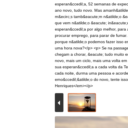
esperan&ccedil;a, 52 semanas de expec
ano novo, tudo novo. Mas amanh&atilde
m&ecirc;s tamb&eacute;m n&atilde;o &
que vem n&atilde;o &eacute; in&eacute;
esperan&ccedil;a por algo melhor, para
procurar emprego, para parar de fumar
porque n&atilde;o podemos fazer isso
uma hora nova?</p> <p> Se na passag
chegam a chorar, &eacute; tudo muito 
novo, mais um ciclo, mais uma volta em t
sua esperan&ccedil;a a cada volta da Te
cada noite, durma uma pessoa e acorde 
emo&ccedil;&atilde;o do novo, tente isso
Henriques</em></p>