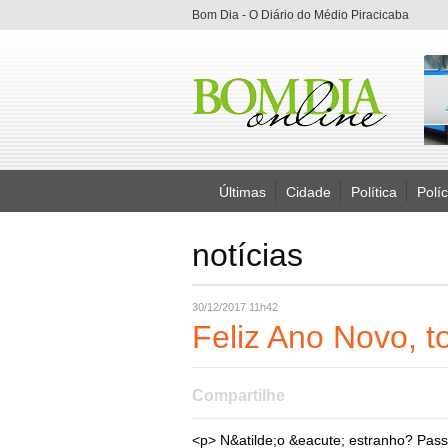
Bom Dia - O Diário do Médio Piracicaba
Últimas
Cidade
Política
Políc
notícias
30/12/2017 11h42
Feliz Ano Novo, to
Compartilhe
<p> N&atilde;o &eacute; estranho? Pass