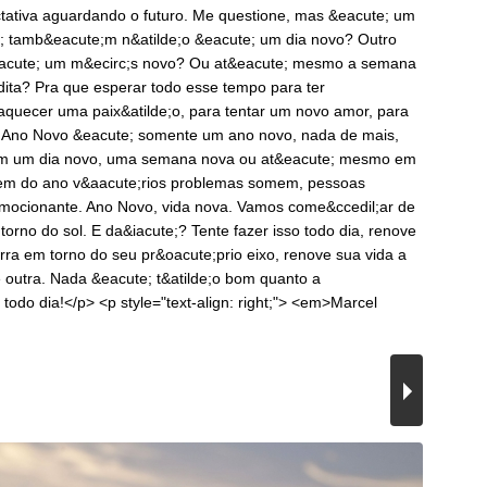
tativa aguardando o futuro. Me questione, mas &eacute; um
; tamb&eacute;m n&atilde;o &eacute; um dia novo? Outro
eacute; um m&ecirc;s novo? Ou at&eacute; mesmo a semana
dita? Pra que esperar todo esse tempo para ter
 aquecer uma paix&atilde;o, para tentar um novo amor, para
. Ano Novo &eacute; somente um ano novo, nada de mais,
 em um dia novo, uma semana nova ou at&eacute; mesmo em
em do ano v&aacute;rios problemas somem, pessoas
emocionante. Ano Novo, vida nova. Vamos come&ccedil;ar de
orno do sol. E da&iacute;? Tente fazer isso todo dia, renove
rra em torno do seu pr&oacute;prio eixo, renove sua vida a
outra. Nada &eacute; t&atilde;o bom quanto a
 todo dia!</p> <p style="text-align: right;"> <em>Marcel