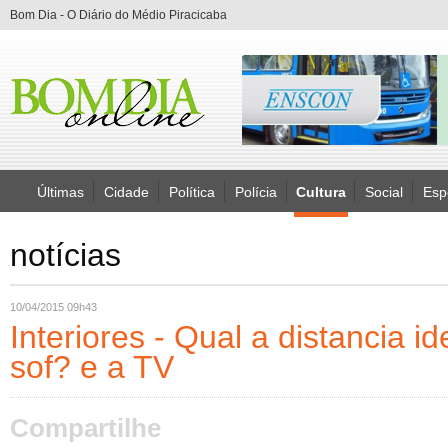
Bom Dia - O Diário do Médio Piracicaba
Últimas
Cidade
Política
Polícia
Cultura
Social
Esp
notícias
10/04/2015 09h43
Interiores - Qual a distancia id
sof? e a TV
Compartilhe