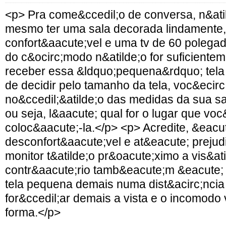
<p> Pra come&ccedil;o de conversa, n&ati
mesmo ter uma sala decorada lindamente,
confort&aacute;vel e uma tv de 60 polega
do c&ocirc;modo n&atilde;o for suficient
receber essa &ldquo;pequena&rdquo; tela
de decidir pelo tamanho da tela, voc&ecirc;
no&ccedil;&atilde;o das medidas da sua sal
ou seja, l&aacute; qual for o lugar que voc
coloc&aacute;-la.</p> <p> Acredite, &eacu
desconfort&aacute;vel e at&eacute; prejudi
monitor t&atilde;o pr&oacute;ximo a vis&ati
contr&aacute;rio tamb&eacute;m &eacute; p
tela pequena demais numa dist&acirc;ncia 
for&ccedil;ar demais a vista e o incomodo
forma.</p>