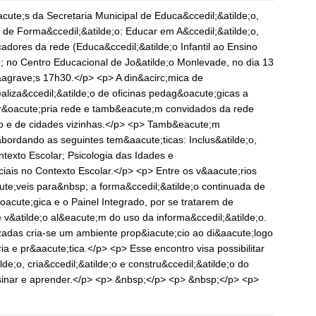
cute;s da Secretaria Municipal de Educa&ccedil;&atilde;o,
de Forma&ccedil;&atilde;o: Educar em A&ccedil;&atilde;o,
dores da rede (Educa&ccedil;&atilde;o Infantil ao Ensino
 no Centro Educacional de Jo&atilde;o Monlevade, no dia 13
agrave;s 17h30.</p> <p> A din&acirc;mica de
aliza&ccedil;&atilde;o de oficinas pedag&oacute;gicas a
r&oacute;pria rede e tamb&eacute;m convidados da rede
pio e de cidades vizinhas.</p> <p> Tamb&eacute;m
abordando as seguintes tem&aacute;ticas: Inclus&atilde;o,
ntexto Escolar; Psicologia das Idades e
ciais no Contexto Escolar.</p> <p> Entre os v&aacute;rios
e;veis para&nbsp; a forma&ccedil;&atilde;o continuada de
acute;gica e o Painel Integrado, por se tratarem de
 v&atilde;o al&eacute;m do uso da informa&ccedil;&atilde;o.
izadas cria-se um ambiente prop&iacute;cio ao di&aacute;logo
a e pr&aacute;tica.</p> <p> Esse encontro visa possibilitar
e;o, cria&ccedil;&atilde;o e constru&ccedil;&atilde;o do
sinar e aprender.</p> <p> &nbsp;</p> <p> &nbsp;</p> <p>