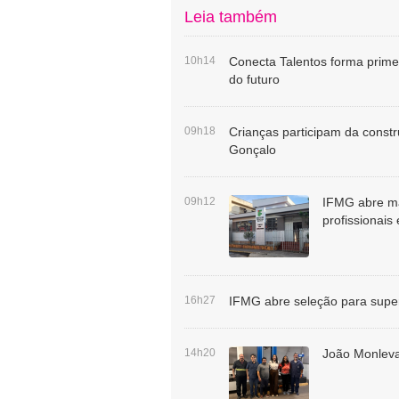
Leia também
10h14
Conecta Talentos forma prime
do futuro
09h18
Crianças participam da constr
Gonçalo
09h12
IFMG abre ma
profissionai
16h27
IFMG abre seleção para superv
14h20
João Monleva