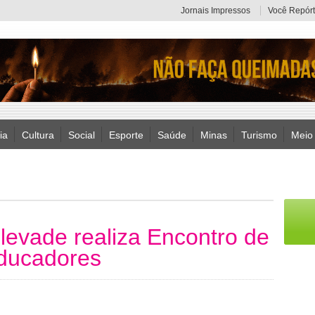
Jornais Impressos
Você Repórt
ia
Cultura
Social
Esporte
Saúde
Minas
Turismo
Meio
levade realiza Encontro de
ducadores