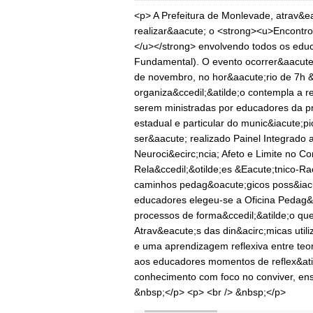
<p> A Prefeitura de Monlevade, atrav&ea
realizar&aacute; o <strong><u>Encontro 
</u></strong> envolvendo todos os educa
Fundamental). O evento ocorrer&aacute;
de novembro, no hor&aacute;rio de 7h &
organiza&ccedil;&atilde;o contempla a re
serem ministradas por educadores da p
estadual e particular do munic&iacute;
ser&aacute; realizado Painel Integrado 
Neuroci&ecirc;ncia; Afeto e Limite no Co
Rela&ccedil;&otilde;es &Eacute;tnico-Ra
caminhos pedag&oacute;gicos poss&iacut
educadores elegeu-se a Oficina Pedag&o
processos de forma&ccedil;&atilde;o que
Atrav&eacute;s das din&acirc;micas util
e uma aprendizagem reflexiva entre teori
aos educadores momentos de reflex&atild
conhecimento com foco no conviver, en
&nbsp;</p> <p> <br /> &nbsp;</p>