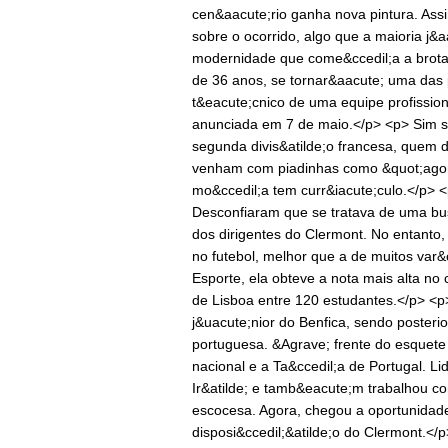
cen&aacute;rio ganha nova pintura. Assi
sobre o ocorrido, algo que a maioria j&a
modernidade que come&ccedil;a a brota
de 36 anos, se tornar&aacute; uma das
t&eacute;cnico de uma equipe profissiona
anunciada em 7 de maio.</p> <p> Sim s
segunda divis&atilde;o francesa, quem 
venham com piadinhas como &quot;agora 
mo&ccedil;a tem curr&iacute;culo.</p> 
Desconfiaram que se tratava de uma busc
dos dirigentes do Clermont. No entanto,
no futebol, melhor que a de muitos var&
Esporte, ela obteve a nota mais alta no 
de Lisboa entre 120 estudantes.</p> <p
j&uacute;nior do Benfica, sendo poster
portuguesa. &Agrave; frente do esquet
nacional e a Ta&ccedil;a de Portugal. Li
Ir&atilde; e tamb&eacute;m trabalhou c
escocesa. Agora, chegou a oportunidad
disposi&ccedil;&atilde;o do Clermont.<