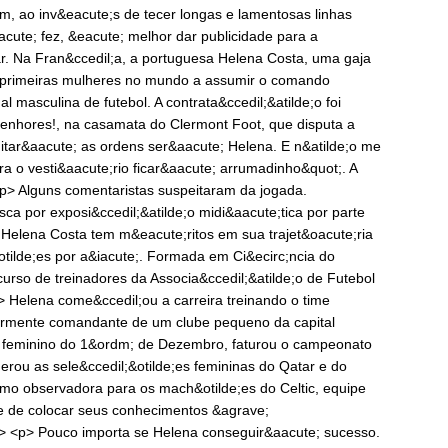
m, ao inv&eacute;s de tecer longas e lamentosas linhas
acute; fez, &eacute; melhor dar publicidade para a
r. Na Fran&ccedil;a, a portuguesa Helena Costa, uma gaja
 primeiras mulheres no mundo a assumir o comando
l masculina de futebol. A contrata&ccedil;&atilde;o foi
enhores!, na casamata do Clermont Foot, que disputa a
ditar&aacute; as ordens ser&aacute; Helena. E n&atilde;o me
o vesti&aacute;rio ficar&aacute; arrumadinho&quot;. A
<p> Alguns comentaristas suspeitaram da jogada.
a por exposi&ccedil;&atilde;o midi&aacute;tica por parte
 Helena Costa tem m&eacute;ritos em sua trajet&oacute;ria
otilde;es por a&iacute;. Formada em Ci&ecirc;ncia do
curso de treinadores da Associa&ccedil;&atilde;o de Futebol
> Helena come&ccedil;ou a carreira treinando o time
iormente comandante de um clube pequeno da capital
e feminino do 1&ordm; de Dezembro, faturou o campeonato
derou as sele&ccedil;&otilde;es femininas do Qatar e do
omo observadora para os mach&otilde;es do Celtic, equipe
e de colocar seus conhecimentos &agrave;
/p> <p> Pouco importa se Helena conseguir&aacute; sucesso.