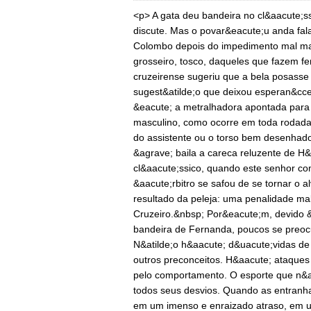
<p> A gata deu bandeira no cl&aacute;s
discute. Mas o povar&eacute;u anda fal
Colombo depois do impedimento mal marc
grosseiro, tosco, daqueles que fazem f
cruzeirense sugeriu que a bela posasse 
sugest&atilde;o que deixou esperan&cce
&eacute; a metralhadora apontada para 
masculino, como ocorre em toda rodada 
do assistente ou o torso bem desenhad
&agrave; baila a careca reluzente de H
cl&aacute;ssico, quando este senhor com
&aacute;rbitro se safou de se tornar o al
resultado da peleja: uma penalidade ma
Cruzeiro.&nbsp; Por&eacute;m, devido &
bandeira de Fernanda, poucos se preo
N&atilde;o h&aacute; d&uacute;vidas de
outros preconceitos. H&aacute; ataques p
pelo comportamento. O esporte que n&at
todos seus desvios. Quando as entranha
em um imenso e enraizado atraso, em um