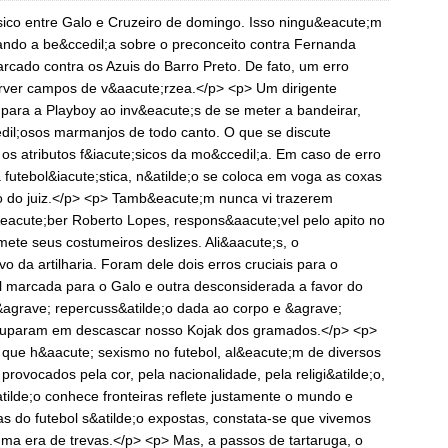
sico entre Galo e Cruzeiro de domingo. Isso ningu&eacute;m
ando a be&ccedil;a sobre o preconceito contra Fernanda
ado contra os Azuis do Barro Preto. De fato, um erro
erver campos de v&aacute;rzea.</p> <p> Um dirigente
para a Playboy ao inv&eacute;s de se meter a bandeirar,
dil;osos marmanjos de todo canto. O que se discute
os atributos f&iacute;sicos da mo&ccedil;a. Em caso de erro
futebol&iacute;stica, n&atilde;o se coloca em voga as coxas
o do juiz.</p> <p> Tamb&eacute;m nunca vi trazerem
&eacute;ber Roberto Lopes, respons&aacute;vel pelo apito no
ete seus costumeiros deslizes. Ali&aacute;s, o
vo da artilharia. Foram dele dois erros cruciais para o
l marcada para o Galo e outra desconsiderada a favor do
agrave; repercuss&atilde;o dada ao corpo e &agrave;
cuparam em descascar nosso Kojak dos gramados.</p> <p>
 que h&aacute; sexismo no futebol, al&eacute;m de diversos
rovocados pela cor, pela nacionalidade, pela religi&atilde;o,
ilde;o conhece fronteiras reflete justamente o mundo e
s do futebol s&atilde;o expostas, constata-se que vivemos
a era de trevas.</p> <p> Mas, a passos de tartaruga, o