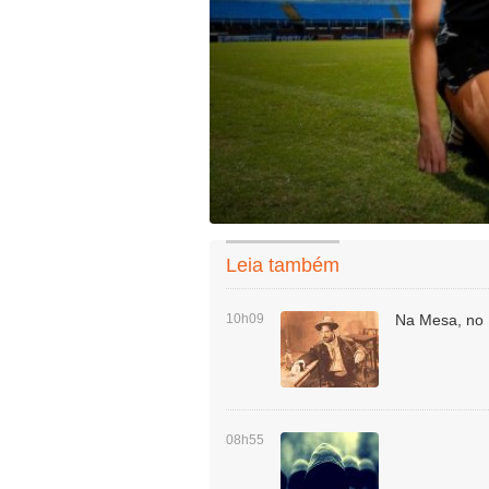
Leia também
10h09
Na Mesa, no 
08h55