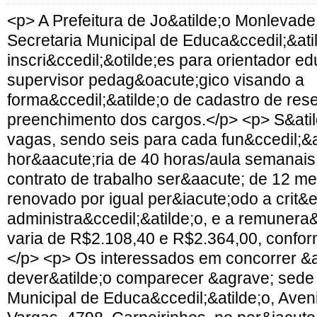
<p> A Prefeitura de Jo&atilde;o Monlevade
Secretaria Municipal de Educa&ccedil;&ati
inscri&ccedil;&otilde;es para orientador e
supervisor pedag&oacute;gico visando a
forma&ccedil;&atilde;o de cadastro de res
preenchimento dos cargos.</p> <p> S&atil
vagas, sendo seis para cada fun&ccedil;&a
hor&aacute;ria de 40 horas/aula semanais.
contrato de trabalho ser&aacute; de 12 m
renovado por igual per&iacute;odo a crit&e
administra&ccedil;&atilde;o, e a remunera&
varia de R$2.108,40 e R$2.364,00, confor
</p> <p> Os interessados em concorrer &
dever&atilde;o comparecer &agrave; sede 
Municipal de Educa&ccedil;&atilde;o, Aven