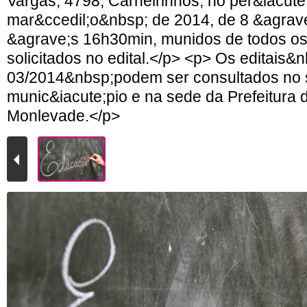
Vargas, 4798, Carneirinhos, no per&iacute
mar&ccedil;o&nbsp; de 2014, de 8 &agrave
&agrave;s 16h30min, munidos de todos o
solicitados no edital.</p> <p> Os editais&
03/2014&nbsp;podem ser consultados no s
munic&iacute;pio e na sede da Prefeitura 
Monlevade.</p>