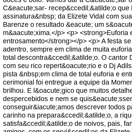
C&eacute;sar- recep&ccedil;&atilde;o que 
assinatura&nbsp; da Elizete Vidal com sua 
Barenze o resultado &eacute; um s&oacute
m&aacute;xima.</p> <p> <strong>Euforia 
entrosamento</strong></p> <p> A festa se
adentro, sempre em clima de muita eufori
total descontra&ccedil;&atilde;o. O canto
com seu rico repert&oacute;rio e o Dj Adi
pista &nbsp;em clima de total euforia e e
cerimonial foi entregue a equipe da Mome
brilhou. E l&oacute;gico que muitos detal
despercebidos e nem se quis&eacute;ss
conseguir&iacute;amos descrever todos pa
carinho na prepara&ccedil;&atilde;o, a riq
satisfa&ccedil;&atilde;o de noivos, pais, fa
amigos, com os servi&ccedil;os da Elizete