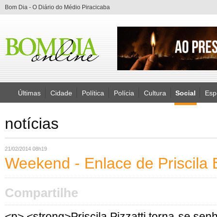
Bom Dia - O Diário do Médio Piracicaba
Últimas
Cidade
Política
Polícia
Cultura
Social
Esp
notícias
21/02/2014 08h19
Weekend - Enlace de Priscila 
Compartilhe
<p> <strong>Priscila Pizzatti torna-se sen