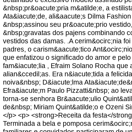
&nbsp;pr&oacute;pria m&atilde;e, a estilis
Ata&iacute;de, ali&aacute;s Dilma Fashio
&nbsp;assinou seu pr&oacute;prio vestido
&nbsp;gravatas dos pajens combinando c
vestidos das damas. .A cerim&ocirc;nia foi 
padres, o carism&aacute;tico Ant&ocirc;n
que enfatizou o significado do amor e pel
fam&iacute;lia , Efraim Solano Rocha que
alian&ccedil;as. Era n&iacute;tida a felici
noiva&nbsp; D&iacute;lma Ata&iacute;de&
Efra&iacute;m Paulo Pizzatti&nbsp; ao leva
torna-se senhora Br&aacute;ulio Quint&atild
de&nbsp; Miriam Quint&atilde;o e Ozeni Si
</p> <p> <strong>Receita da festa</stron
Terminada a bela e pomposa cerim&ocirc;n
familiares e convidados participaram de u