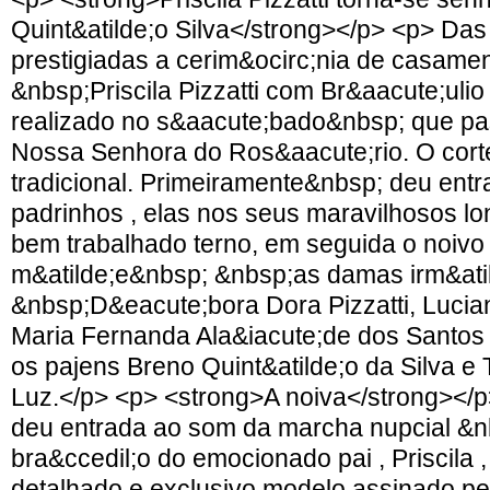
Quint&atilde;o Silva</strong></p> <p> Das
prestigiadas a cerim&ocirc;nia de casame
&nbsp;Priscila Pizzatti com Br&aacute;ulio 
realizado no s&aacute;bado&nbsp; que pa
Nossa Senhora do Ros&aacute;rio. O cort
tradicional. Primeiramente&nbsp; deu entr
padrinhos , elas nos seus maravilhosos lo
bem trabalhado terno, em seguida o noiv
m&atilde;e&nbsp; &nbsp;as damas irm&atil
&nbsp;D&eacute;bora Dora Pizzatti, Lucian
Maria Fernanda Ala&iacute;de dos Santos (
os pajens Breno Quint&atilde;o da Silva e 
Luz.</p> <p> <strong>A noiva</strong></p
deu entrada ao som da marcha nupcial &n
bra&ccedil;o do emocionado pai , Priscila 
detalhado e exclusivo modelo assinado pe