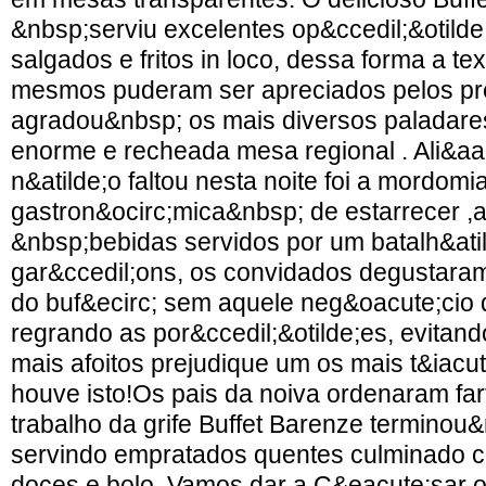
&nbsp;serviu excelentes op&ccedil;&otild
salgados e fritos in loco, dessa forma a te
mesmos puderam ser apreciados pelos pr
agradou&nbsp; os mais diversos paladares
enorme e recheada mesa regional . Ali&aa
n&atilde;o faltou nesta noite foi a mordomi
gastron&ocirc;mica&nbsp; de estarrecer ,a
&nbsp;bebidas servidos por um batalh&ati
gar&ccedil;ons, os convidados degustaram
do buf&ecirc; sem aquele neg&oacute;cio 
regrando as por&ccedil;&otilde;es, evitan
mais afoitos prejudique um os mais t&iacu
houve isto!Os pais da noiva ordenaram fa
trabalho da grife Buffet Barenze terminou&
servindo empratados quentes culminado
doces e bolo. Vamos dar a C&eacute;sar o