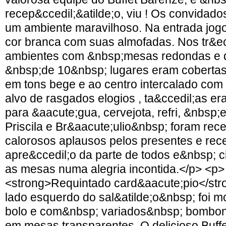
recep&ccedil;&atilde;o, viu ! Os convida
um ambiente maravilhoso. Na entrada jog
cor branca com suas almofadas. Nos tr&e
ambientes com &nbsp;mesas redondas e 
&nbsp;de 10&nbsp; lugares eram cobertas 
em tons bege e ao centro intercalado com ar
alvo de rasgados elogios , ta&ccedil;as er
para &aacute;gua, cervejota, refri, &nbsp
Priscila e Br&aacute;ulio&nbsp; foram re
calorosos aplausos pelos presentes e rec
apre&ccedil;o da parte de todos e&nbsp; c
as mesas numa alegria incontida.</p> <p>
<strong>Requintado card&aacute;pio</st
lado esquerdo do sal&atilde;o&nbsp; foi 
bolo e com&nbsp; variados&nbsp; bombon
em mesas transparentes. O delicioso Buff