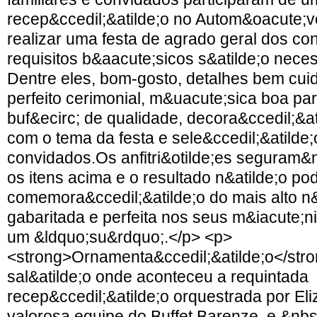
recep&ccedil;&atilde;o no Autom&oacute;v
realizar uma festa de agrado geral dos co
requisitos b&aacute;sicos s&atilde;o nece
Dentre eles, bom-gosto, detalhes bem cui
perfeito cerimonial, m&uacute;sica boa par
buf&ecirc; de qualidade, decora&ccedil;&a
com o tema da festa e sele&ccedil;&atilde;o
convidados.Os anfitri&otilde;es seguram&
os itens acima e o resultado n&atilde;o po
comemora&ccedil;&atilde;o do mais alto n&
gabaritada e perfeita nos seus m&iacute;n
um &ldquo;su&rdquo;.</p> <p>
<strong>Ornamenta&ccedil;&atilde;o</str
sal&atilde;o onde aconteceu a requintada
recep&ccedil;&atilde;o orquestrada por Eli
valorosa equipe do Buffet Barenze, e &nb