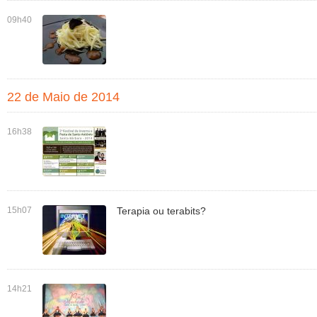
09h40
22 de Maio de 2014
16h38
15h07
Terapia ou terabits?
14h21