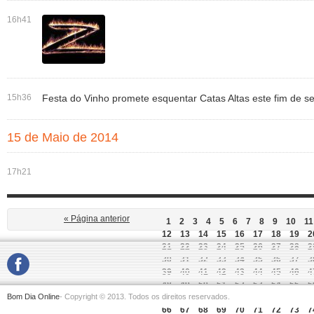
16h41
15h36
Festa do Vinho promete esquentar Catas Altas este fim de 
15 de Maio de 2014
17h21
« Página anterior
1
2
3
4
5
6
7
8
9
10
11
12
13
14
15
16
17
18
19
2
21
22
23
24
25
26
27
28
2
30
31
32
33
34
35
36
37
3
39
40
41
42
43
44
45
46
4
48
49
50
51
52
53
54
55
5
Bom Dia Online
- Copyright © 2013. Todos os direitos reservados.
57
58
59
60
61
62
63
64
6
66
67
68
69
70
71
72
73
7