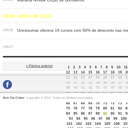
Mariana recebe Corpo de Bombeiros
08 de Junho de 2018
14h19
Unicesumar oferece 19 cursos com 50% de desconto nas me
14h17
« Página anterior
1
2
3
4
5
6
7
8
9
10
11
12
13
14
15
16
17
18
19
2
21
22
23
24
25
26
27
28
2
30
31
32
33
34
35
36
37
3
39
40
41
42
43
44
45
46
4
48
49
50
51
52
53
54
55
5
Bom Dia Online
- Copyright © 2013. Todos os direitos reservados.
57
58
59
60
61
62
63
64
6
66
67
68
69
70
71
72
73
7
75
76
77
78
79
80
81
82
8
84
85
86
87
88
89
90
91
9
93
94
95
96
97
98
99
100
101
102
103
104
105
106
10