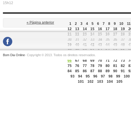
15h12
« Página anterior
1
2
3
4
5
6
7
8
9
10
11
12
13
14
15
16
17
18
19
2
21
22
23
24
25
26
27
28
2
30
31
32
33
34
35
36
37
3
39
40
41
42
43
44
45
46
4
48
49
50
51
52
53
54
55
5
Bom Dia Online
- Copyright © 2013. Todos os direitos reservados.
57
58
59
60
61
62
63
64
6
66
67
68
69
70
71
72
73
7
75
76
77
78
79
80
81
82
8
84
85
86
87
88
89
90
91
9
93
94
95
96
97
98
99
100
101
102
103
104
105