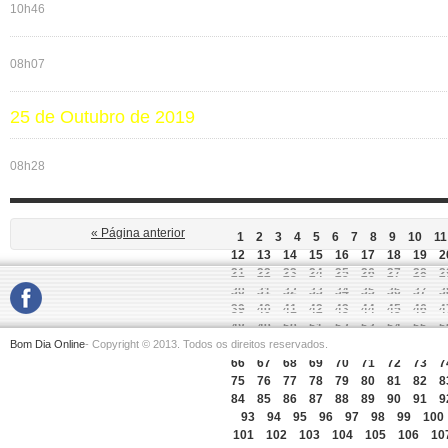
10h46
08h07
25 de Outubro de 2019
08h28
« Página anterior
1
2
3
4
5
6
7
8
9
10
11
12
13
14
15
16
17
18
19
2
21
22
23
24
25
26
27
28
2
30
31
32
33
34
35
36
37
3
39
40
41
42
43
44
45
46
4
48
49
50
51
52
53
54
55
5
Bom Dia Online
- Copyright © 2013. Todos os direitos reservados.
57
58
59
60
61
62
63
64
6
66
67
68
69
70
71
72
73
7
75
76
77
78
79
80
81
82
8
84
85
86
87
88
89
90
91
9
93
94
95
96
97
98
99
100
101
102
103
104
105
106
10