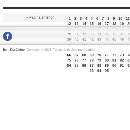
« Página anterior
1
2
3
4
5
6
7
8
9
10
11
12
13
14
15
16
17
18
19
2
21
22
23
24
25
26
27
28
2
30
31
32
33
34
35
36
37
3
39
40
41
42
43
44
45
46
4
48
49
50
51
52
53
54
55
5
Bom Dia Online
- Copyright © 2013. Todos os direitos reservados.
57
58
59
60
61
62
63
64
6
66
67
68
69
70
71
72
73
7
75
76
77
78
79
80
81
82
8
84
85
86
87
88
89
90
91
9
93
94
95