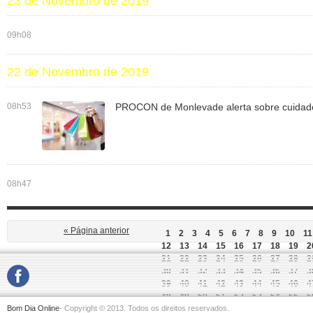
23 de Novembro de 2019
09h08
22 de Novembro de 2019
08h53
PROCON de Monlevade alerta sobre cuidado
08h47
« Página anterior
1
2
3
4
5
6
7
8
9
10
11
12
13
14
15
16
17
18
19
2
21
22
23
24
25
26
27
28
2
30
31
32
33
34
35
36
37
3
39
40
41
42
43
44
45
46
4
48
49
50
51
52
53
54
55
5
Bom Dia Online
- Copyright © 2013. Todos os direitos reservados.
57
58
59
60
61
62
63
64
6