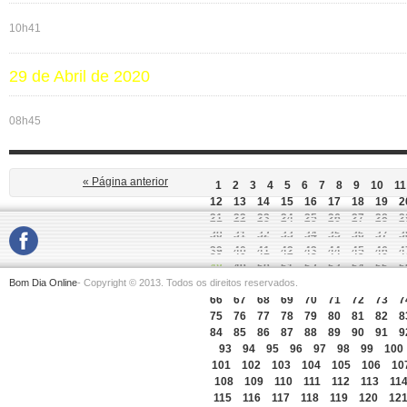
10h41
29 de Abril de 2020
08h45
« Página anterior
1
2
3
4
5
6
7
8
9
10
11
12
13
14
15
16
17
18
19
2
21
22
23
24
25
26
27
28
2
30
31
32
33
34
35
36
37
3
39
40
41
42
43
44
45
46
4
48
49
50
51
52
53
54
55
5
Bom Dia Online
- Copyright © 2013. Todos os direitos reservados.
57
58
59
60
61
62
63
64
6
66
67
68
69
70
71
72
73
7
75
76
77
78
79
80
81
82
8
84
85
86
87
88
89
90
91
9
93
94
95
96
97
98
99
100
101
102
103
104
105
106
10
108
109
110
111
112
113
11
115
116
117
118
119
120
12