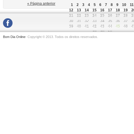
« Página anterior
1
2
3
4
5
6
7
8
9
10
11
12
13
14
15
16
17
18
19
2
21
22
23
24
25
26
27
28
2
30
31
32
33
34
35
36
37
3
39
40
41
42
43
44
45
46
4
48
49
50
Bom Dia Online
- Copyright © 2013. Todos os direitos reservados.