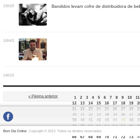
15h20
Bandidos levam cofre de distribuidora de be
14h43
14h10
« Página anterior
1
2
3
4
5
6
7
8
9
10
11
12
13
14
15
16
17
18
19
2
21
22
23
24
25
26
27
28
2
30
31
32
33
34
35
36
37
3
39
40
41
42
43
44
45
46
4
48
49
50
51
52
53
54
55
5
Bom Dia Online
- Copyright © 2013. Todos os direitos reservados.
57
58
59
60
61
62
63
64
6
66
67
68
69
70
71
72
73
7