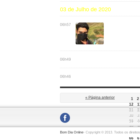
03 de Julho de 2020
06h57
06h49
06h46
« Página anterior
1
2
12
1
21
2
30
3
39
4
48
4
Bom Dia Online
- Copyright © 2013. Todos os direito
57
5
66
6