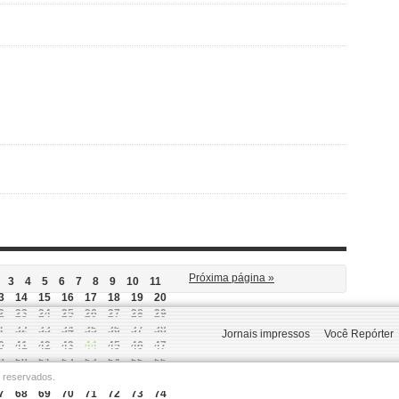
Próxima página »
3
4
5
6
7
8
9
10
11
3
14
15
16
17
18
19
20
2
23
24
25
26
27
28
29
1
32
33
34
35
36
37
38
Jornais impressos
Você Repórter
0
41
42
43
44
45
46
47
9
50
51
52
53
54
55
56
s reservados.
8
59
60
61
62
63
64
65
7
68
69
70
71
72
73
74