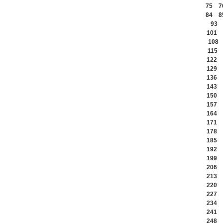
75
7
84
8
93
101
108
115
122
129
136
143
150
157
164
171
178
185
192
199
206
213
220
227
234
241
248