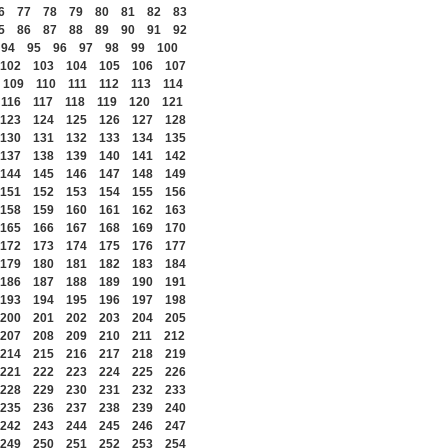
6
77
78
79
80
81
82
83
5
86
87
88
89
90
91
92
94
95
96
97
98
99
100
102
103
104
105
106
107
109
110
111
112
113
114
116
117
118
119
120
121
123
124
125
126
127
128
130
131
132
133
134
135
137
138
139
140
141
142
144
145
146
147
148
149
151
152
153
154
155
156
158
159
160
161
162
163
165
166
167
168
169
170
172
173
174
175
176
177
179
180
181
182
183
184
186
187
188
189
190
191
193
194
195
196
197
198
200
201
202
203
204
205
207
208
209
210
211
212
214
215
216
217
218
219
221
222
223
224
225
226
228
229
230
231
232
233
235
236
237
238
239
240
242
243
244
245
246
247
249
250
251
252
253
254