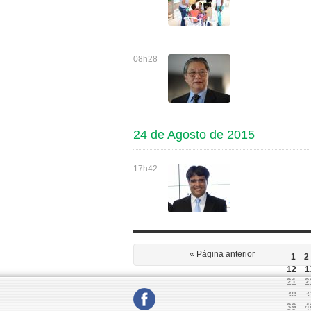
08h28
24 de Agosto de 2015
17h42
« Página anterior
1
2
12
1
21
2
30
3
39
4