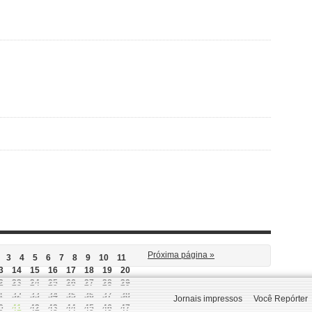
Próxima página »
3
4
5
6
7
8
9
10
11
3
14
15
16
17
18
19
20
2
23
24
25
26
27
28
29
1
32
33
34
35
36
37
38
Jornais impressos
Você Repórter
0
41
42
43
44
45
46
47