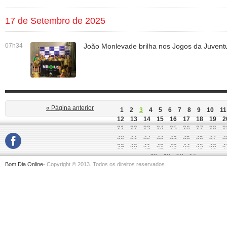
17 de Setembro de 2025
07h34
João Monlevade brilha nos Jogos da Juvent
« Página anterior
1
2
3
4
5
6
7
8
9
10
11
12
13
14
15
16
17
18
19
2
21
22
23
24
25
26
27
28
2
30
31
32
33
34
35
36
37
3
39
40
41
42
43
44
45
46
4
48
49
50
51
Bom Dia Online
- Copyright © 2013. Todos os direitos reservados.