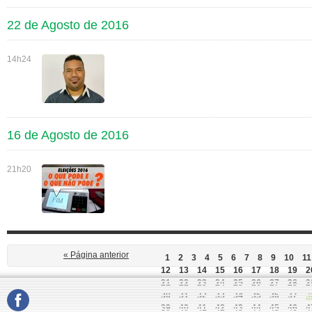
22 de Agosto de 2016
14h24
16 de Agosto de 2016
21h20
« Página anterior
1
2
3
4
5
6
7
8
9
10
11
12
13
14
15
16
17
18
19
2
21
22
23
24
25
26
27
28
2
30
31
32
33
34
35
36
37
3
39
40
41
42
43
44
45
46
4