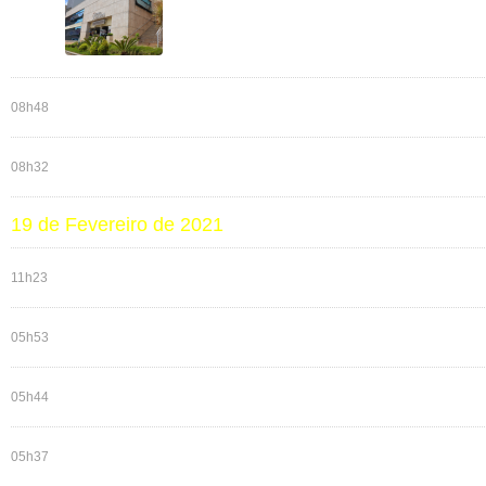
08h48
08h32
19 de Fevereiro de 2021
11h23
05h53
05h44
05h37