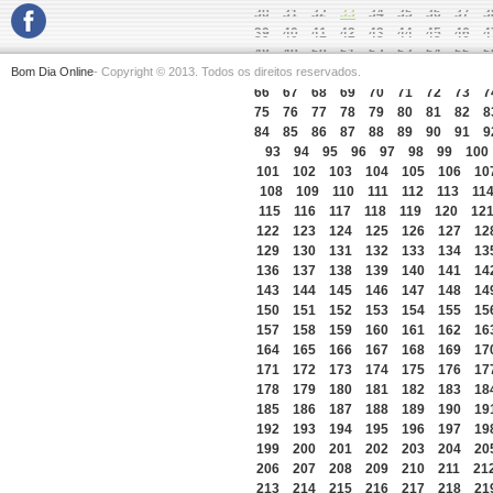
30
31
32
33
34
35
36
37
3
39
40
41
42
43
44
45
46
4
48
49
50
51
52
53
54
55
5
Bom Dia Online
- Copyright © 2013. Todos os direitos reservados.
57
58
59
60
61
62
63
64
6
66
67
68
69
70
71
72
73
7
75
76
77
78
79
80
81
82
8
84
85
86
87
88
89
90
91
9
93
94
95
96
97
98
99
100
101
102
103
104
105
106
10
108
109
110
111
112
113
11
115
116
117
118
119
120
12
122
123
124
125
126
127
12
129
130
131
132
133
134
13
136
137
138
139
140
141
14
143
144
145
146
147
148
14
150
151
152
153
154
155
15
157
158
159
160
161
162
16
164
165
166
167
168
169
17
171
172
173
174
175
176
17
178
179
180
181
182
183
18
185
186
187
188
189
190
19
192
193
194
195
196
197
19
199
200
201
202
203
204
20
206
207
208
209
210
211
21
213
214
215
216
217
218
21