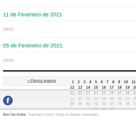
11 de Fevereiro de 2021
20h22
05 de Fevereiro de 2021
10h05
« Página anterior
1
2
3
4
5
6
7
8
9
10
11
12
13
14
15
16
17
18
19
2
21
22
23
24
25
26
27
28
2
30
31
32
33
34
35
36
37
3
39
40
41
42
43
44
45
46
4
48
49
50
Bom Dia Online
- Copyright © 2013. Todos os direitos reservados.