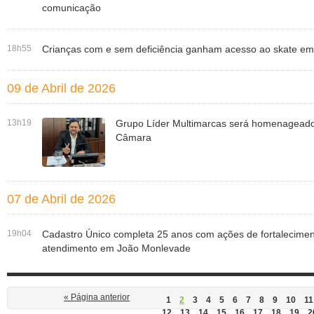
comunicação
18h55
Crianças com e sem deficiência ganham acesso ao skate e
09 de Abril de 2026
13h19
Grupo Líder Multimarcas será homenagead
Câmara
07 de Abril de 2026
19h04
Cadastro Único completa 25 anos com ações de fortaleciment
atendimento em João Monlevade
« Página anterior
1
2
3
4
5
6
7
8
9
10
11
12
13
14
15
16
17
18
19
2