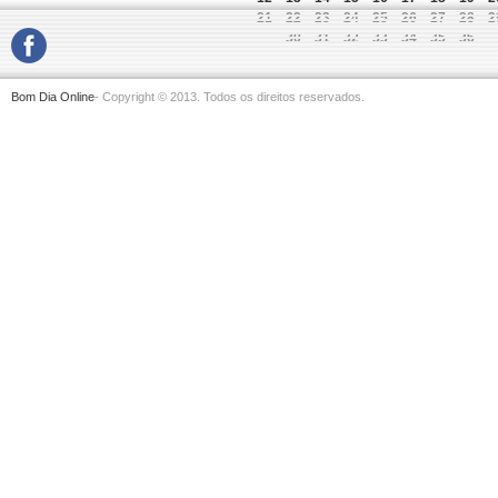
21
22
23
24
25
26
27
28
2
30
31
32
33
34
35
36
Bom Dia Online
- Copyright © 2013. Todos os direitos reservados.