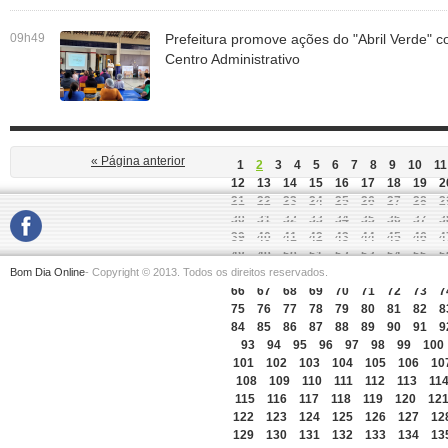
09h49
Prefeitura promove ações do "Abril Verde" 
Centro Administrativo
« Página anterior
1
2
3
4
5
6
7
8
9
10
11
12
13
14
15
16
17
18
19
2
21
22
23
24
25
26
27
28
2
30
31
32
33
34
35
36
37
3
39
40
41
42
43
44
45
46
4
48
49
50
51
52
53
54
55
5
Bom Dia Online
- Copyright © 2013. Todos os direitos reservados.
57
58
59
60
61
62
63
64
6
66
67
68
69
70
71
72
73
7
75
76
77
78
79
80
81
82
8
84
85
86
87
88
89
90
91
9
93
94
95
96
97
98
99
100
101
102
103
104
105
106
10
108
109
110
111
112
113
11
115
116
117
118
119
120
12
122
123
124
125
126
127
12
129
130
131
132
133
134
13