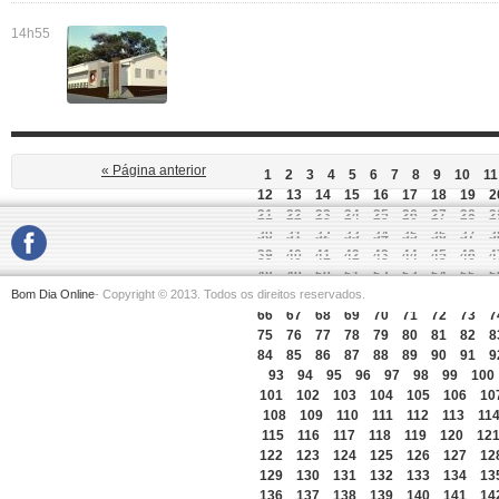
14h55
« Página anterior
1
2
3
4
5
6
7
8
9
10
11
12
13
14
15
16
17
18
19
2
21
22
23
24
25
26
27
28
2
30
31
32
33
34
35
36
37
3
39
40
41
42
43
44
45
46
4
48
49
50
51
52
53
54
55
5
Bom Dia Online
- Copyright © 2013. Todos os direitos reservados.
57
58
59
60
61
62
63
64
6
66
67
68
69
70
71
72
73
7
75
76
77
78
79
80
81
82
8
84
85
86
87
88
89
90
91
9
93
94
95
96
97
98
99
100
101
102
103
104
105
106
10
108
109
110
111
112
113
11
115
116
117
118
119
120
12
122
123
124
125
126
127
12
129
130
131
132
133
134
13
136
137
138
139
140
141
14