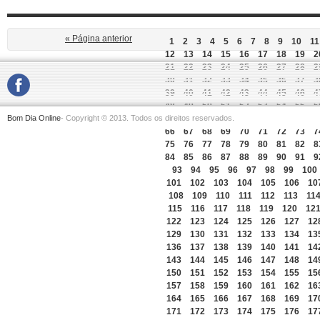
« Página anterior
1
2
3
4
5
6
7
8
9
10
11
12
13
14
15
16
17
18
19
2
21
22
23
24
25
26
27
28
2
30
31
32
33
34
35
36
37
3
39
40
41
42
43
44
45
46
4
48
49
50
51
52
53
54
55
5
Bom Dia Online
- Copyright © 2013. Todos os direitos reservados.
57
58
59
60
61
62
63
64
6
66
67
68
69
70
71
72
73
7
75
76
77
78
79
80
81
82
8
84
85
86
87
88
89
90
91
9
93
94
95
96
97
98
99
100
101
102
103
104
105
106
10
108
109
110
111
112
113
11
115
116
117
118
119
120
12
122
123
124
125
126
127
12
129
130
131
132
133
134
13
136
137
138
139
140
141
14
143
144
145
146
147
148
14
150
151
152
153
154
155
15
157
158
159
160
161
162
16
164
165
166
167
168
169
17
171
172
173
174
175
176
17