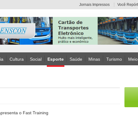
Jornais Impressos
Você Repórt
ia
Cultura
Social
Esporte
Saúde
Minas
Turismo
Meio
apresenta o Fast Training