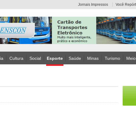
Jornais Impressos
Você Repórt
ia
Cultura
Social
Esporte
Saúde
Minas
Turismo
Meio