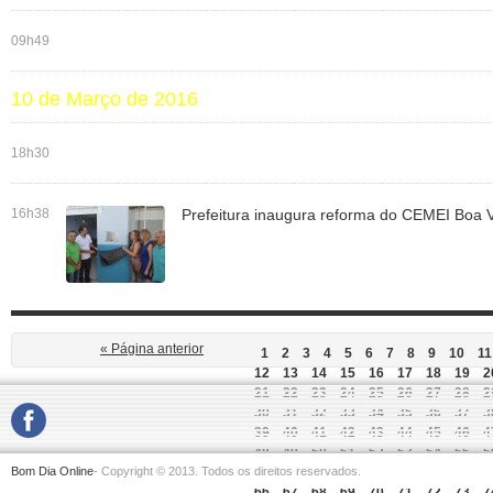
09h49
10 de Março de 2016
18h30
16h38
Prefeitura inaugura reforma do CEMEI Boa V
« Página anterior
1
2
3
4
5
6
7
8
9
10
11
12
13
14
15
16
17
18
19
2
21
22
23
24
25
26
27
28
2
30
31
32
33
34
35
36
37
3
39
40
41
42
43
44
45
46
4
48
49
50
51
52
53
54
55
5
Bom Dia Online
- Copyright © 2013. Todos os direitos reservados.
57
58
59
60
61
62
63
64
6
66
67
68
69
70
71
72
73
7