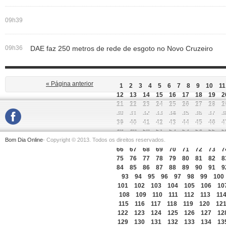
09h39
09h36
DAE faz 250 metros de rede de esgoto no Novo Cruzeiro
« Página anterior
1
2
3
4
5
6
7
8
9
10
11
12
13
14
15
16
17
18
19
2
21
22
23
24
25
26
27
28
2
30
31
32
33
34
35
36
37
3
39
40
41
42
43
44
45
46
4
48
49
50
51
52
53
54
55
5
Bom Dia Online
- Copyright © 2013. Todos os direitos reservados.
57
58
59
60
61
62
63
64
6
66
67
68
69
70
71
72
73
7
75
76
77
78
79
80
81
82
8
84
85
86
87
88
89
90
91
9
93
94
95
96
97
98
99
100
101
102
103
104
105
106
10
108
109
110
111
112
113
11
115
116
117
118
119
120
12
122
123
124
125
126
127
12
129
130
131
132
133
134
13