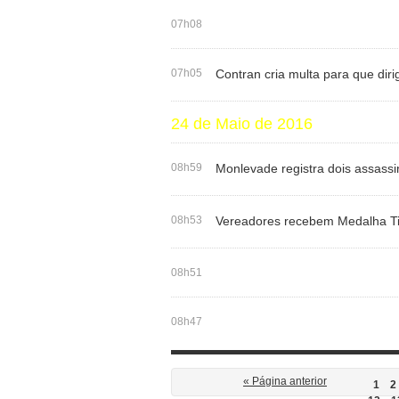
07h08
07h05
Contran cria multa para que diri
24 de Maio de 2016
08h59
Monlevade registra dois assass
08h53
Vereadores recebem Medalha T
08h51
08h47
« Página anterior
1
2