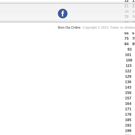
12
1
21
2
30
3
39
4
48
4
Bom Dia Online
- Copyright © 2013. Todos os direito
57
5
66
6
75
7
84
8
93
101
108
115
122
129
136
143
150
157
164
171
178
185
192
199