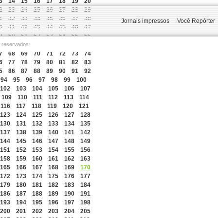
3
14
15
16
17
18
19
20
2
23
24
25
26
27
28
29
1
32
33
34
35
36
37
38
Jornais impressos
Você Repórter
0
41
42
43
44
45
46
47
9
50
51
52
53
54
55
56
s reservados.
8
59
60
61
62
63
64
65
7
68
69
70
71
72
73
74
6
77
78
79
80
81
82
83
5
86
87
88
89
90
91
92
94
95
96
97
98
99
100
102
103
104
105
106
107
109
110
111
112
113
114
116
117
118
119
120
121
123
124
125
126
127
128
130
131
132
133
134
135
137
138
139
140
141
142
144
145
146
147
148
149
151
152
153
154
155
156
158
159
160
161
162
163
165
166
167
168
169
170
172
173
174
175
176
177
179
180
181
182
183
184
186
187
188
189
190
191
193
194
195
196
197
198
200
201
202
203
204
205