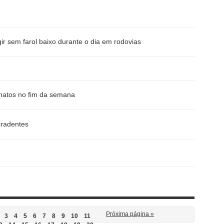
gir sem farol baixo durante o dia em rodovias
inatos no fim da semana
iradentes
Próxima página »
3
4
5
6
7
8
9
10
11