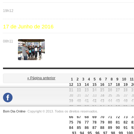
19h12
17 de Junho de 2016
08h11
« Página anterior
1
2
3
4
5
6
7
8
9
10
11
12
13
14
15
16
17
18
19
2
21
22
23
24
25
26
27
28
2
30
31
32
33
34
35
36
37
3
39
40
41
42
43
44
45
46
4
48
49
50
51
52
53
54
55
5
Bom Dia Online
- Copyright © 2013. Todos os direitos reservados.
57
58
59
60
61
62
63
64
6
66
67
68
69
70
71
72
73
7
75
76
77
78
79
80
81
82
8
84
85
86
87
88
89
90
91
9
93
94
95
96
97
98
99
100