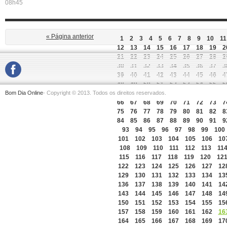
08h45
« Página anterior
1
2
3
4
5
6
7
8
9
10
11
12
13
14
15
16
17
18
19
2
21
22
23
24
25
26
27
28
2
30
31
32
33
34
35
36
37
3
39
40
41
42
43
44
45
46
4
48
49
50
51
52
53
54
55
5
Bom Dia Online
- Copyright © 2013. Todos os direitos reservados.
57
58
59
60
61
62
63
64
6
66
67
68
69
70
71
72
73
7
75
76
77
78
79
80
81
82
8
84
85
86
87
88
89
90
91
9
93
94
95
96
97
98
99
100
101
102
103
104
105
106
10
108
109
110
111
112
113
11
115
116
117
118
119
120
12
122
123
124
125
126
127
12
129
130
131
132
133
134
13
136
137
138
139
140
141
14
143
144
145
146
147
148
14
150
151
152
153
154
155
15
157
158
159
160
161
162
16
164
165
166
167
168
169
17