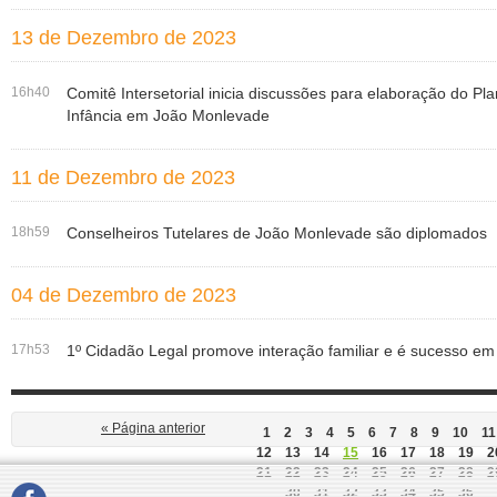
13 de Dezembro de 2023
16h40
Comitê Intersetorial inicia discussões para elaboração do Pl
Infância em João Monlevade
11 de Dezembro de 2023
18h59
Conselheiros Tutelares de João Monlevade são diplomados
04 de Dezembro de 2023
17h53
1º Cidadão Legal promove interação familiar e é sucesso em
« Página anterior
1
2
3
4
5
6
7
8
9
10
11
12
13
14
15
16
17
18
19
2
21
22
23
24
25
26
27
28
2
30
31
32
33
34
35
36