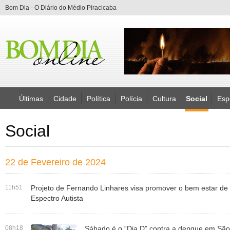
Bom Dia - O Diário do Médio Piracicaba
Últimas
Cidade
Política
Polícia
Cultura
Social
Esp
Social
22 de Fevereiro de 2024
11h51
Projeto de Fernando Linhares visa promover o bem estar de
Espectro Autista
08h18
Sábado é o “Dia D” contra a dengue em São