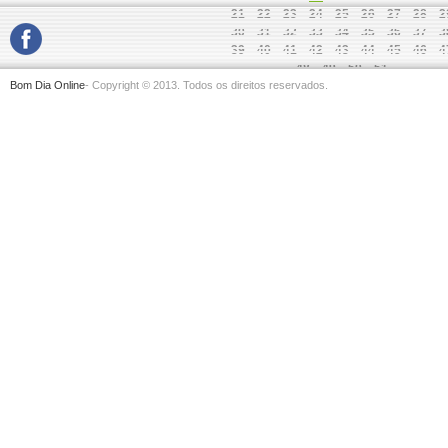
21
22
23
24
25
26
27
28
2
30
31
32
33
34
35
36
37
3
39
40
41
42
43
44
45
46
4
48
49
50
51
Bom Dia Online
- Copyright © 2013. Todos os direitos reservados.