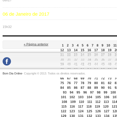
08h27
06 de Janeiro de 2017
15h32
« Página anterior
1
2
3
4
5
6
7
8
9
10
11
12
13
14
15
16
17
18
19
2
21
22
23
24
25
26
27
28
2
30
31
32
33
34
35
36
37
3
39
40
41
42
43
44
45
46
4
48
49
50
51
52
53
54
55
5
Bom Dia Online
- Copyright © 2013. Todos os direitos reservados.
57
58
59
60
61
62
63
64
6
66
67
68
69
70
71
72
73
7
75
76
77
78
79
80
81
82
8
84
85
86
87
88
89
90
91
9
93
94
95
96
97
98
99
100
101
102
103
104
105
106
10
108
109
110
111
112
113
11
115
116
117
118
119
120
12
122
123
124
125
126
127
12
129
130
131
132
133
134
13